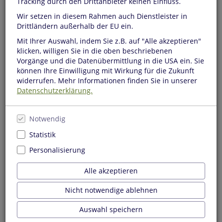
Tracking durch den Drittanbieter keinen Einfluss.
der literaturkurier-Redaktion.
Wir setzen in diesem Rahmen auch Dienstleister in
Drittländern außerhalb der EU ein.
Mit Ihrer Auswahl, indem Sie z.B. auf "Alle akzeptieren"
Melden Sie sich jetzt für unseren Newsletter an.
klicken, willigen Sie in die oben beschriebenen
Vorgänge und die Datenübermittlung in die USA ein. Sie
Mit Absenden meiner Daten erkläre ich mich damit
können Ihre Einwilligung mit Wirkung für die Zukunft
einverstanden, ab sofort den kostenlosen Newsletter der
widerrufen. Mehr Informationen finden Sie in unserer
Buchhandlung an die angegebene E-Mail-Adresse zu
Datenschutzerklärung.
erhalten. Mir ist bewusst, dass ich den Newsletter jederzeit
abbestellen kann, ohne dass mir irgendwelche Nachteile
entstehen.
Notwendig
Ihre E-Mail Adresse
Statistik
Personalisierung
Ich habe die
Literaturkurier-Datenschutzerklärung
zur
Alle akzeptieren
Kenntnis genommen
Nicht notwendige ablehnen
Zur Info:
Die Einwilligung Ihrer gesetzlichen Vertreter ist
Auswahl speichern
erforderlich, soweit Sie noch nicht 16 Jahre alt sind. Die