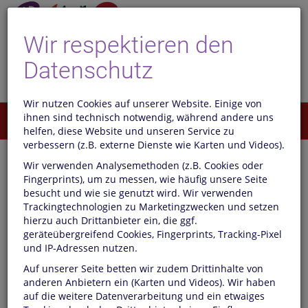
Wir respektieren den
Datenschutz
Wir nutzen Cookies auf unserer Website. Einige von
ihnen sind technisch notwendig, während andere uns
Menü
0
helfen, diese Website und unseren Service zu
verbessern (z.B. externe Dienste wie Karten und Videos).
Wir verwenden Analysemethoden (z.B. Cookies oder
Der Newsletter von BiNO
Fingerprints), um zu messen, wie häufig unsere Seite
besucht und wie sie genutzt wird. Wir verwenden
Literaturkurier – Der Newsletter
Trackingtechnologien zu Marketingzwecken und setzen
hierzu auch Drittanbieter ein, die ggf.
direkt von BiNO
geräteübergreifend Cookies, Fingerprints, Tracking-Pixel
und IP-Adressen nutzen.
Wir halten Sie auf dem Laufenden: Mit dem Newsletter direkt
von BiNO aus dem Laden erfahren Sie jeden Donnerstag
Auf unserer Seite betten wir zudem Drittinhalte von
Aktuelles aus der Buchhandlung, Informationen über die
anderen Anbietern ein (Karten und Videos). Wir haben
nächsten Veranstaltungen und Buchtipps aus dem BiNO-
auf die weitere Datenverarbeitung und ein etwaiges
Team. Außerdem erhalten Sie viele TV- und Radiotipps von