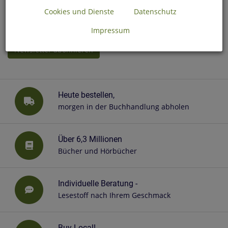
Einwilligungserklärung muss von Ihnen oder Ihren
Cookies und Dienste
Datenschutz
gesetzlichen Vertretern unterschrieben und an uns
zurückgeschickt werden.
Impressum
Newsletter abonnieren
Heute bestellen,
morgen in der Buchhandlung abholen
Über 6,3 Millionen
Bücher und Hörbücher
Individuelle Beratung -
Lesestoff nach Ihrem Geschmack
Buy Local!